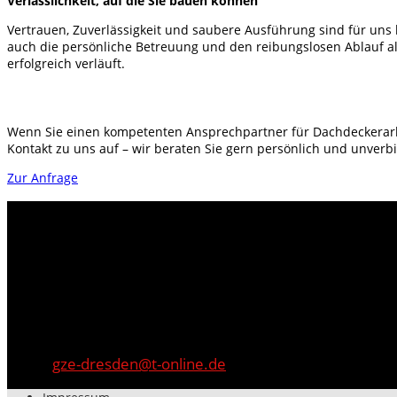
Verlässlichkeit, auf die Sie bauen können
Vertrauen, Zuverlässigkeit und saubere Ausführung sind für uns
auch die persönliche Betreuung und den reibungslosen Ablauf all
erfolgreich verläuft.
Lassen Sie uns gemeinsam Ihr Projekt star
Wenn Sie einen kompetenten Ansprechpartner für Dachdeckerarbe
Kontakt zu uns auf – wir beraten Sie gern persönlich und unverbi
Zur Anfrage
So erreichen Sie uns!
GZE Dach + Fassade GmbH
Hauptstr. 1
01737 Oberhermsdorf
Telefon: +49 351 6505100
Fax: +49 351 6505101
Email:
gze-dresden@t-online.de