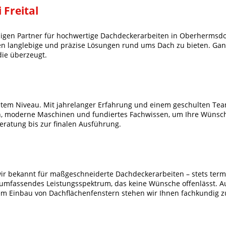
Freital
gen Partner für hochwertige Dachdeckerarbeiten in Oberhermsdorf
nen langlebige und präzise Lösungen rund ums Dach zu bieten. Gan
die überzeugt.
em Niveau. Mit jahrelanger Erfahrung und einem geschulten Team v
n, moderne Maschinen und fundiertes Fachwissen, um Ihre Wünsche
Beratung bis zur finalen Ausführung.
ir bekannt für maßgeschneiderte Dachdeckerarbeiten – stets term
fassendes Leistungsspektrum, das keine Wünsche offenlässt. Au
 Einbau von Dachflächenfenstern stehen wir Ihnen fachkundig zu